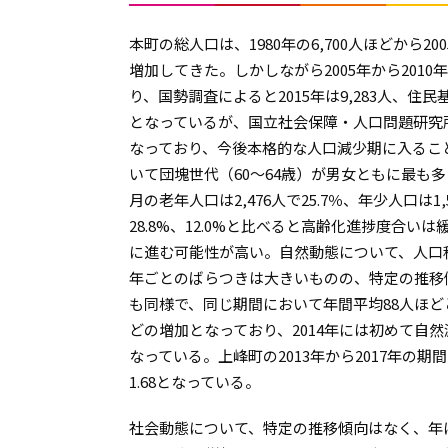
本町の総人口は、1980年の6,700人ほどから2
増加してきた。しかしながら2005年から201
り、国勢調査によると2015年は9,283人、住民基
となっているが、国立社会保障・人口問題研究所に
なっており、今後本格的な人口減少期に入ること
いて団塊世代（60～64歳）が男女ともに最も多
月の老年人口は2,476人で25.7％、年少人口は1
28.8%、12.0%と比べると高齢化進捗度合
に進む可能性が高い。自然動態について、人口移
年ごとのばらつきは大きいものの、特定の推移
も同様で、同じ期間において年間平均88人ほ
どの増加となっており、2014年には初めて自然
なっている。上峰町の2013年から2017年の
1.68となっている。
社会動態について、特定の推移傾向はなく、年