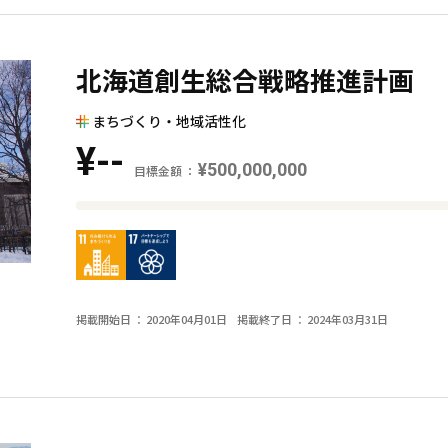
北海道創生総合戦略推進計画
まちづくり・地域活性化
¥--
¥500,000,000
目標金額
目
標
金
額
掲載開始日
2020年04月01日
掲載終了日
2024年03月31日
と
現
在
の
金