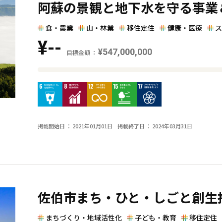
阿蘇の景観と地下水を守る事業
額
と
食・農業
山・林業
移住定住
健康・医療
ス
の
¥--
差
¥547,000,000
目標金額
を
目
表
標
し
金
た
額
横
掲載開始日
2021年01月01日
掲載終了日
2024年03月31日
と
棒
現
グ
在
ラ
の
フ
金
佐伯市まち・ひと・しごと創生
額
と
まちづくり・地域活性化
子ども・教育
移住定住