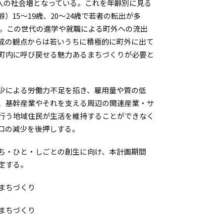
01人の社会増となっている。これを年齢別に見る
15～19歳、20～24歳で若者の転出が多
た。この世代の進学や就職による町外への流出
成の観点からは若いうちに積極的に町外に出て
町内に呼び戻せる魅力あるまちづくりが必要と
少による労働力不足を招き、雇用量や質の低
、基幹産業やそれを支える周辺の関連産業・サ
行う地域住民が生活を維持することができなく
口の減少を後押しする。
ち・ひと・しごとの創生に向け、本計画期間
定する。
まちづくり
まちづくり