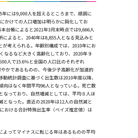
005年には9,000人を超えるところまで、順調に
0年にかけての人口増加は明らかに鈍化してお
本台帳によると2021年3月末時点では9,666人
よると、2040年は8,855人となる見込みと
が考えられる。年齢別構成では、2010年にお
くなるなど大きく高齢化しており、2020年９
,500人で15.6％と全国の人口比のそれぞれ
いは緩やかであるものの、今後少子高齢化が加速的
動統計調査に基づく出生数は2010年度以降、
傾向はなく年間平均96人となっている。死亡数
どとなっており、自然増減としては、平均８人ほ
減となった。直近の2020年は12人の自然減と
期間における合計特殊出生率（ベイズ推定値）は
によってマイナスに転じる年はあるものの平均