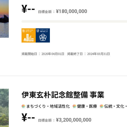
の
¥--
差
¥180,000,000
目標金額
を
目
表
標
し
金
た
額
横
掲載開始日
2020年04月01日
掲載終了日
2024年03月31日
と
棒
現
グ
在
ラ
の
フ
金
伊東玄朴記念館整備 事業
額
と
まちづくり・地域活性化
健康・医療
伝統・文化
の
¥--
差
¥3,200,000,000
目標金額