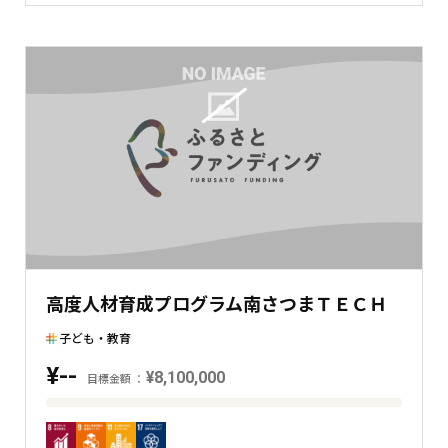
現
在
の
金
額
と
の
差
を
表
し
た
高度人材育成プログラム南さつまＴＥＣＨ
横
棒
子ども・教育
グ
¥--
¥8,100,000
ラ
目標金額
フ
目
標