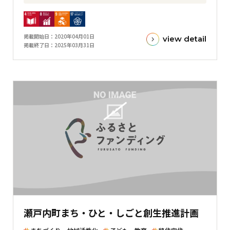
フ
目
標
金
掲載開始日
2020年04月01日
view detail
額
掲載終了日
2025年03月31日
と
現
在
の
金
額
と
の
差
を
表
し
た
瀬戸内町まち・ひと・しごと創生推進計画
横
棒