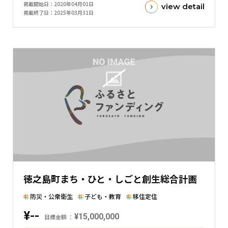
掲載開始日
2020年04月01日
view detail
額
掲載終了日
2025年03月31日
と
現
在
の
金
額
と
の
差
を
表
し
た
徳之島町まち・ひと・しごと創生総合計画
横
棒
防災・公衆衛生
子ども・教育
移住定住
グ
¥--
¥15,000,000
ラ
目標金額