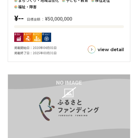
まちづくり・地域活性化
子ども・教育
移住定住
グ
福祉・障害
ラ
¥--
¥50,000,000
目標金額
フ
目
標
金
掲載開始日
2020年04月01日
view detail
額
掲載終了日
2025年03月31日
と
現
在
の
金
額
と
の
差
を
表