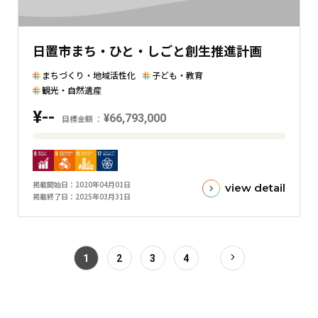
表
し
た
日置市まち・ひと・しごと創生推進計画
横
棒
まちづくり・地域活性化
子ども・教育
グ
観光・自然遺産
ラ
¥--
¥66,793,000
目標金額
フ
目
標
金
掲載開始日
2020年04月01日
view detail
額
掲載終了日
2025年03月31日
と
現
在
1
2
3
4
の
金
額
と