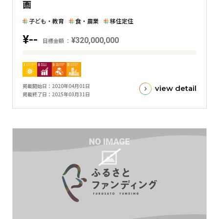
画
棒
グ
子ども・教育
食・農業
移住定住
ラ
¥--
フ
¥320,000,000
目標金額
目
標
金
掲載開始日
2020年04月01日
view detail
額
掲載終了日
2025年03月31日
と
現
在
の
金
額
と
の
差
を