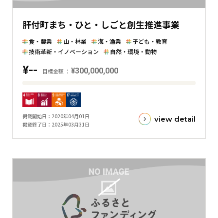
し
た
肝付町まち・ひと・しごと創生推進事業
横
棒
食・農業
山・林業
海・漁業
子ども・教育
グ
技術革新・イノベーション
自然・環境・動物
ラ
¥--
¥300,000,000
目標金額
フ
目
標
金
掲載開始日
2020年04月01日
view detail
額
掲載終了日
2025年03月31日
と
現
在
の
金
額
と
の