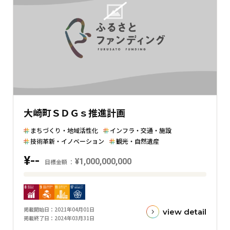
金
額
と
の
差
を
表
し
た
大崎町ＳＤＧｓ推進計画
横
棒
まちづくり・地域活性化
インフラ・交通・施設
グ
技術革新・イノベーション
観光・自然遺産
ラ
¥--
¥1,000,000,000
目標金額
フ
目
標
金
掲載開始日
2021年04月01日
view detail
額
掲載終了日
2024年03月31日
と