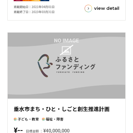
金
掲載開始日
2021年04月01日
view detail
額
掲載終了日
2023年03月31日
と
現
在
の
金
額
と
の
差
を
表
し
た
垂水市まち・ひと・しごと創生推進計画
横
棒
子ども・教育
福祉・障害
グ
¥--
¥40,000,000
ラ
目標金額