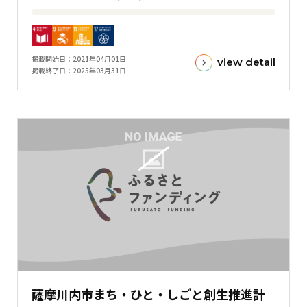
フ
目
標
金
掲載開始日
2021年04月01日
view detail
額
掲載終了日
2025年03月31日
と
現
在
の
金
額
と
の
差
を
表
し
た
薩摩川内市まち・ひと・しごと創生推進計
横