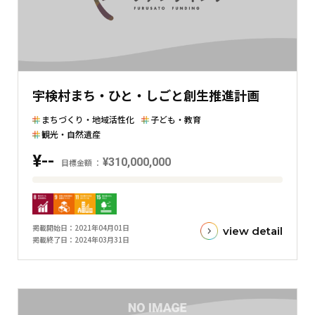
差
を
表
し
た
宇検村まち・ひと・しごと創生推進計画
横
棒
まちづくり・地域活性化
子ども・教育
グ
観光・自然遺産
ラ
¥--
¥310,000,000
目標金額
フ
目
標
金
掲載開始日
2021年04月01日
view detail
額
掲載終了日
2024年03月31日
と
現
在
の