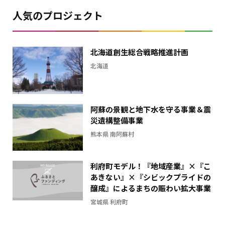
の
人気のプロジェクト
差
を
表
北海道創生総合戦略推進計画
し
北海道
た
横
棒
グ
阿蘇の景観と地下水を守る事業＆震
ラ
災遺構整備事業
フ
熊本県 南阿蘇村
利府町モデル！『地域産業』×『こ
あきない』×『シビックプライドの
醸成』によるまちの賑わい拡大事業
宮城県 利府町