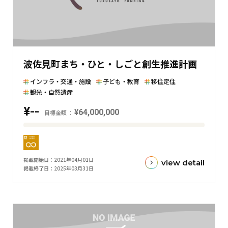
差
を
表
し
た
波佐見町まち・ひと・しごと創生推進計画
横
棒
インフラ・交通・施設
子ども・教育
移住定住
グ
観光・自然遺産
ラ
¥--
¥64,000,000
目標金額
フ
目
標
金
掲載開始日
2021年04月01日
view detail
額
掲載終了日
2025年03月31日
と
現
在
の
金