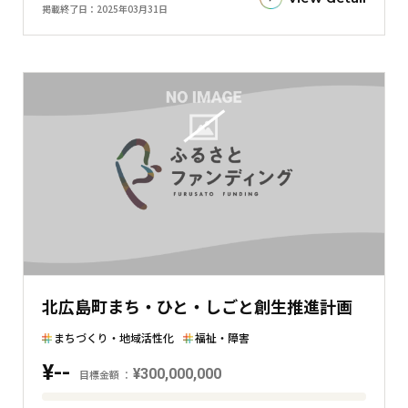
額
掲載終了日
2025年03月31日
と
現
在
の
金
額
と
の
差
を
表
し
た
北広島町まち・ひと・しごと創生推進計画
横
棒
まちづくり・地域活性化
福祉・障害
グ
¥--
¥300,000,000
ラ
目標金額
フ
目