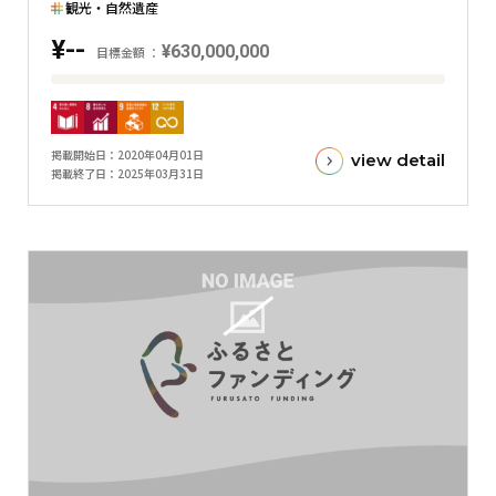
グ
観光・自然遺産
ラ
¥--
¥630,000,000
目標金額
フ
目
標
金
掲載開始日
2020年04月01日
view detail
額
掲載終了日
2025年03月31日
と
現
在
の
金
額
と
の
差
を
表
し