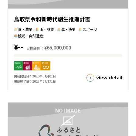
し
た
鳥取県令和新時代創生推進計画
横
棒
食・農業
山・林業
海・漁業
スポーツ
グ
観光・自然遺産
ラ
¥--
¥65,000,000
目標金額
フ
目
標
金
掲載開始日
2020年04月01日
view detail
額
掲載終了日
2025年03月31日
と
現
在
の
金
額
と