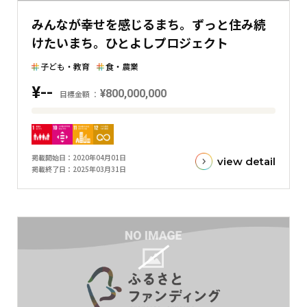
た
みんなが幸せを感じるまち。ずっと住み続
横
けたいまち。ひとよしプロジェクト
棒
グ
子ども・教育
食・農業
ラ
¥--
フ
¥800,000,000
目標金額
目
標
金
掲載開始日
2020年04月01日
view detail
額
掲載終了日
2025年03月31日
と
現
在
の
金
額
と
の