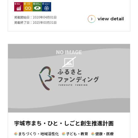
標
金
掲載開始日
2020年04月01日
view detail
額
掲載終了日
2025年03月31日
と
現
在
の
金
額
と
の
差
を
表
し
た
宇城市まち・ひと・しごと創生推進計画
横
棒
まちづくり・地域活性化
子ども・教育
健康・医療