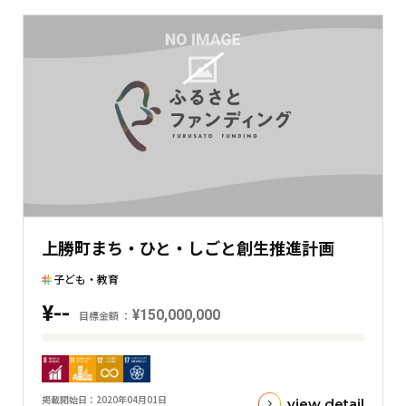
在
の
金
額
と
の
差
を
表
し
た
上勝町まち・ひと・しごと創生推進計画
横
棒
子ども・教育
グ
¥--
¥150,000,000
ラ
目標金額
フ
目
標
金
掲載開始日
2020年04月01日
view detail