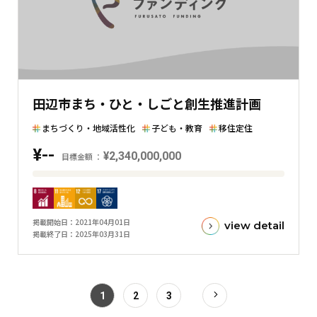
の
差
を
表
し
た
田辺市まち・ひと・しごと創生推進計画
横
棒
まちづくり・地域活性化
子ども・教育
移住定住
グ
¥--
¥2,340,000,000
ラ
目標金額
フ
目
標
金
掲載開始日
2021年04月01日
view detail
額
掲載終了日
2025年03月31日
と
現
在
1
2
3
の
金