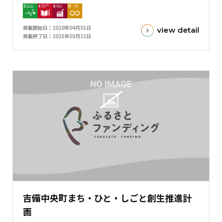
標
金
掲載開始日
2020年04月01日
view detail
額
掲載終了日
2025年03月31日
と
現
在
の
金
額
と
の
差
を
表
し
た
吉備中央町まち・ひと・しごと創生推進計
横
画
棒