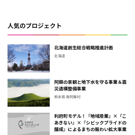
額
と
の
人気のプロジェクト
差
を
表
北海道創生総合戦略推進計画
し
北海道
た
横
棒
グ
阿蘇の景観と地下水を守る事業＆震
ラ
災遺構整備事業
フ
熊本県 南阿蘇村
利府町モデル！『地域産業』×『こ
あきない』×『シビックプライドの
醸成』によるまちの賑わい拡大事業