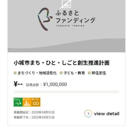
額
と
の
差
を
表
し
た
小城市まち・ひと・しごと創生推進計画
横
棒
まちづくり・地域活性化
子ども・教育
移住定住
グ
¥--
¥1,000,000
ラ
目標金額
フ
目
標
金
掲載開始日
2020年04月01日
view detail
額
掲載終了日
2025年03月31日
と
現