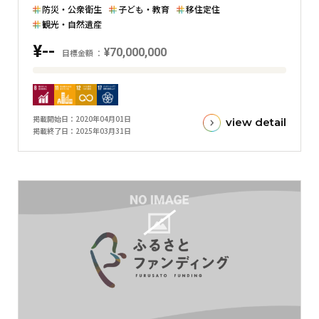
グ
防災・公衆衛生
子ども・教育
移住定住
ラ
観光・自然遺産
フ
¥--
¥70,000,000
目標金額
目
標
金
掲載開始日
2020年04月01日
view detail
額
掲載終了日
2025年03月31日
と
現
在
の
金
額
と
の
差
を
表