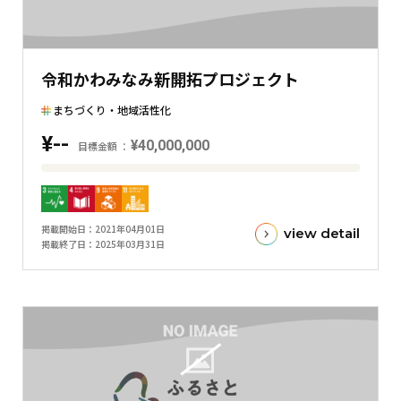
表
し
た
令和かわみなみ新開拓プロジェクト
横
棒
まちづくり・地域活性化
グ
¥--
¥40,000,000
ラ
目標金額
フ
目
標
金
掲載開始日
2021年04月01日
view detail
額
掲載終了日
2025年03月31日
と
現
在
の
金
額
と