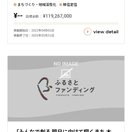
横
まちづくり・地域活性化
移住定住
棒
¥--
グ
¥119,267,000
目標金額
ラ
目
フ
掲載開始日
2021年04月01日
view detail
標
掲載終了日
2025年03月31日
金
額
と
現
在
の
金
額
と
の
差
を
表
「みんなで創る 明日に向けて翔くまち 木
し