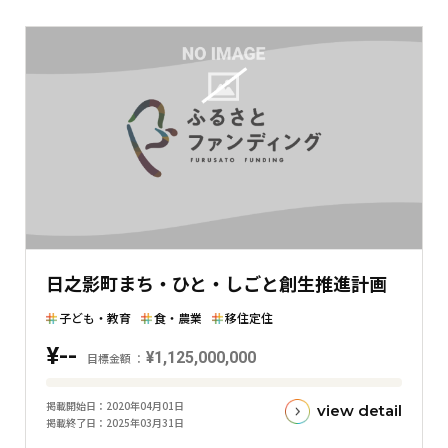
と
現
在
の
金
額
と
の
差
を
表
日之影町まち・ひと・しごと創生推進計画
し
た
子ども・教育
食・農業
移住定住
横
¥--
棒
¥1,125,000,000
目標金額
グ
目
ラ
掲載開始日
2020年04月01日
view detail
標
掲載終了日
2025年03月31日
フ
金