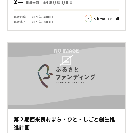
¥--
¥400,000,000
グ
目標金額
ラ
目
フ
掲載開始日
2021年04月01日
view detail
標
掲載終了日
2025年03月31日
金
額
と
現
在
の
金
額
と
の
差
を
表
第２期西米良村まち・ひと・しごと創生推
し
進計画
た