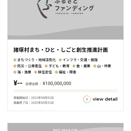
金
額
と
の
差
を
表
諸塚村まち・ひと・しごと創生推進計画
し
た
まちづくり・地域活性化
インフラ・交通・施設
横
防災・公衆衛生
子ども・教育
食・農業
山・林業
棒
海・漁業
移住定住
福祉・障害
グ
¥--
¥100,000,000
目標金額
ラ
フ
目
掲載開始日
2021年04月01日
view detail
標
掲載終了日
2025年03月31日
金
額
と
現