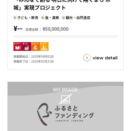
城」実現プロジェクト
た
横
子ども・教育
食・農業
観光・自然遺産
棒
¥--
グ
¥50,000,000
目標金額
ラ
目
フ
標
金
掲載開始日
2020年04月01日
view detail
額
掲載終了日
2025年03月31日
と
現
在
の
金
額
と
の
差
を