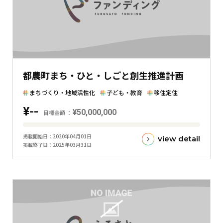
の
差
を
表
し
た
都農町まち・ひと・しごと創生推進計画
横
棒
まちづくり・地域活性化
子ども・教育
移住定住
グ
¥--
¥50,000,000
ラ
目標金額
フ
目
掲載開始日
2020年04月01日
view detail
標
掲載終了日
2025年03月31日
金
額
と
現
在
の