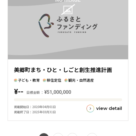
在
の
金
額
と
の
差
を
表
美郷町まち・ひと・しごと創生推進計画
し
た
子ども・教育
移住定住
観光・自然遺産
横
¥--
棒
¥51,000,000
目標金額
グ
目
ラ
掲載開始日
2020年04月01日
view detail
標
掲載終了日
2025年03月31日
フ
金
額
と