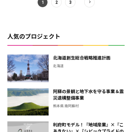
現
1
2
3
在
の
金
額
人気のプロジェクト
と
の
差
北海道創生総合戦略推進計画
を
表
北海道
し
た
横
阿蘇の景観と地下水を守る事業＆震
棒
災遺構整備事業
グ
熊本県 南阿蘇村
ラ
フ
利府町モデル！『地域産業』×『こ
あきない』×『シビックプライドの