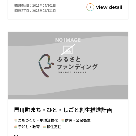
目
掲載開始日
2021年04月01日
view detail
標
掲載終了日
2025年03月31日
金
額
と
現
在
の
金
額
と
の
差
を
表
門川町まち・ひと・しごと創生推進計画
し
た
まちづくり・地域活性化
防災・公衆衛生
横
子ども・教育
移住定住
棒