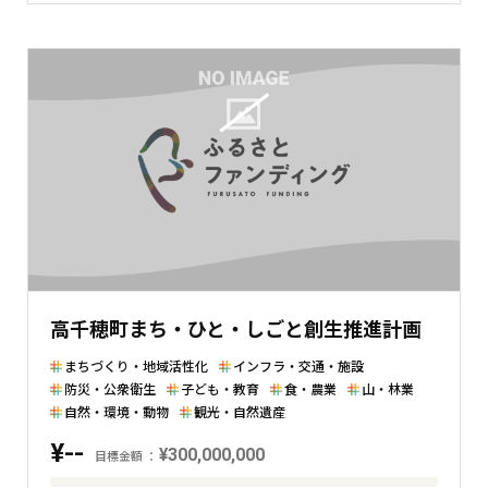
額
と
現
在
の
金
額
と
の
差
を
表
高千穂町まち・ひと・しごと創生推進計画
し
た
まちづくり・地域活性化
インフラ・交通・施設
横
防災・公衆衛生
子ども・教育
食・農業
山・林業
棒
自然・環境・動物
観光・自然遺産
グ
¥--
¥300,000,000
目標金額
ラ
フ