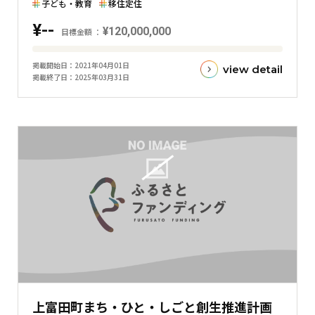
子ども・教育
移住定住
グ
¥--
¥120,000,000
ラ
目標金額
フ
目
掲載開始日
2021年04月01日
view detail
標
掲載終了日
2025年03月31日
金
額
と
現
在
の
金
額
と
の
差
を
表
上富田町まち・ひと・しごと創生推進計画
し