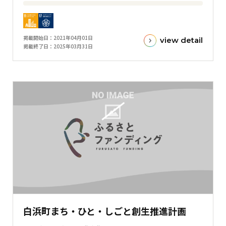
フ
目
標
金
掲載開始日
2021年04月01日
view detail
額
掲載終了日
2025年03月31日
と
現
在
の
金
額
と
の
差
を
表
し
た
白浜町まち・ひと・しごと創生推進計画
横
棒