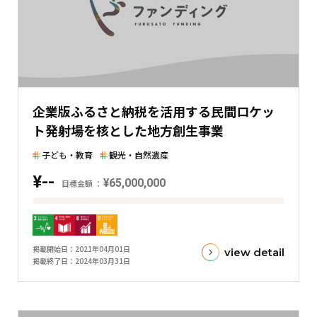
の
差
を
表
し
た
企業版ふるさと納税を活用する民間ロケッ
横
ト発射場を核とした地方創生事業
棒
グ
子ども・教育
観光・自然遺産
ラ
¥--
フ
¥65,000,000
目標金額
目
標
金
掲載開始日
2021年04月01日
view detail
額
掲載終了日
2024年03月31日
と
現
在