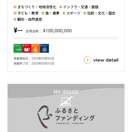
た
まちづくり・地域活性化
インフラ・交通・施設
横
子ども・教育
食・農業
スポーツ
伝統・文化・歴史
棒
観光・自然遺産
グ
¥--
¥100,000,000
目標金額
ラ
フ
目
標
金
掲載開始日
2020年04月01日
view detail
額
掲載終了日
2025年03月31日
と
現
在
の
金
額
と
の
差