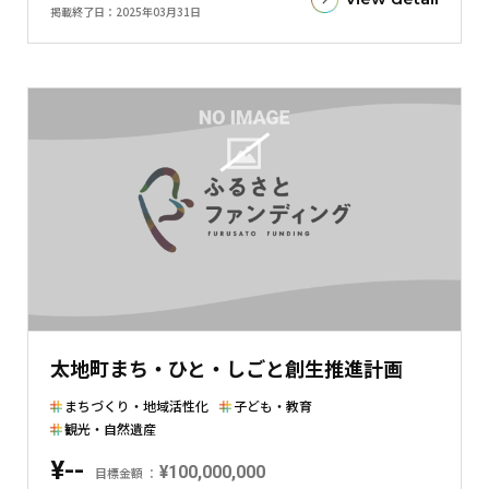
額
掲載終了日
2025年03月31日
と
現
在
の
金
額
と
の
差
を
表
し
た
太地町まち・ひと・しごと創生推進計画
横
棒
まちづくり・地域活性化
子ども・教育
グ
観光・自然遺産
ラ
¥--
¥100,000,000
目標金額
フ