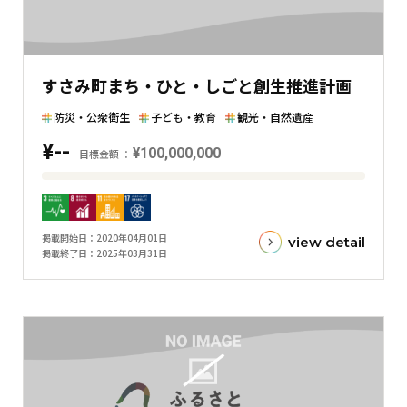
を
表
し
た
すさみ町まち・ひと・しごと創生推進計画
横
棒
防災・公衆衛生
子ども・教育
観光・自然遺産
グ
¥--
¥100,000,000
ラ
目標金額
フ
目
標
金
掲載開始日
2020年04月01日
view detail
額
掲載終了日
2025年03月31日
と
現
在
の
金
額
と