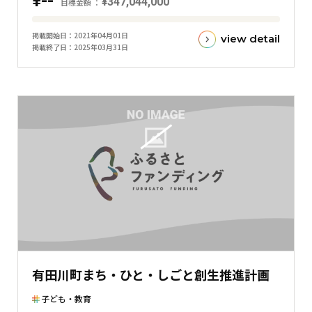
¥--
棒
¥347,044,000
目標金額
グ
目
ラ
掲載開始日
2021年04月01日
view detail
標
掲載終了日
2025年03月31日
フ
金
額
と
現
在
の
金
額
と
の
差
を
表
有田川町まち・ひと・しごと創生推進計画
し
た
子ども・教育
横