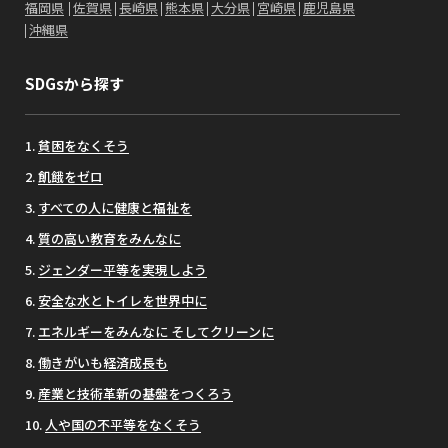
福岡県
佐賀県
長崎県
熊本県
大分県
宮崎県
鹿児島県
沖縄県
SDGsから探す
貧困をなくそう
飢餓をゼロ
すべての人に健康と福祉を
質の高い教育をみんなに
ジェンダー平等を実現しよう
安全な水とトイレを世界中に
エネルギーをみんなに そしてクリーンに
働きがいも経済成長も
産業と技術革新の基盤をつくろう
人や国の不平等をなくそう