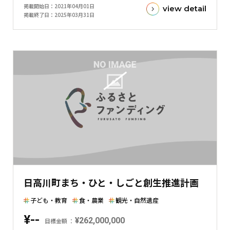
掲載開始日
2021年04月01日
view detail
額
掲載終了日
2025年03月31日
と
現
在
の
金
額
と
の
差
を
表
し
た
日高川町まち・ひと・しごと創生推進計画
横
棒
子ども・教育
食・農業
観光・自然遺産
グ
¥--
¥262,000,000
ラ
目標金額