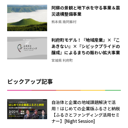
横
阿蘇の景観と地下水を守る事業＆震
棒
災遺構整備事業
グ
熊本県 南阿蘇村
ラ
フ
利府町モデル！『地域産業』×『こ
あきない』×『シビックプライドの
醸成』によるまちの賑わい拡大事業
宮城県 利府町
ピックアップ記事
自治体と企業の地域課題解決で活
用！はじめての企業版ふるさと納税
【ふるさとファンディング活用セミ
ナー】[Night Session]