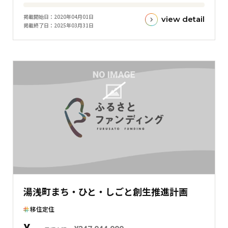
目
掲載開始日
2020年04月01日
view detail
標
掲載終了日
2025年03月31日
金
額
と
現
在
の
金
額
と
の
差
を
表
湯浅町まち・ひと・しごと創生推進計画
し
た
移住定住
横