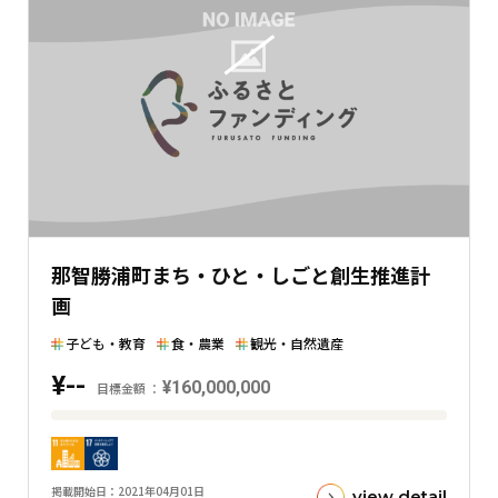
の
金
額
と
の
差
を
表
し
た
那智勝浦町まち・ひと・しごと創生推進計
横
画
棒
グ
子ども・教育
食・農業
観光・自然遺産
ラ
¥--
フ
¥160,000,000
目標金額
目
標
金
掲載開始日
2021年04月01日
view detail