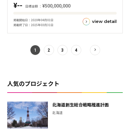
¥--
棒
¥500,000,000
目標金額
グ
目
ラ
掲載開始日
2020年04月01日
view detail
標
掲載終了日
2025年03月31日
フ
金
額
と
現
1
2
3
4
在
の
金
額
人気のプロジェクト
と
の
差
北海道創生総合戦略推進計画
を
表
北海道
し
た