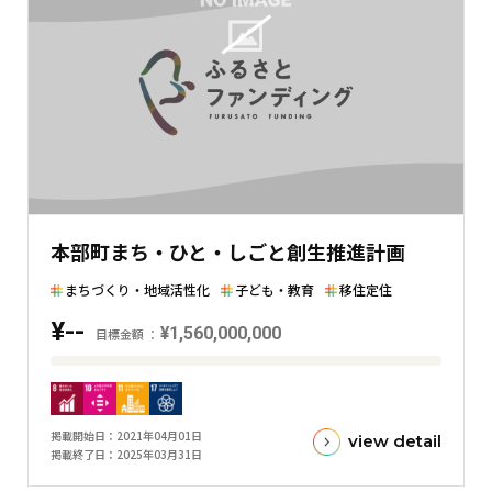
在
の
金
額
と
の
差
を
表
本部町まち・ひと・しごと創生推進計画
し
た
まちづくり・地域活性化
子ども・教育
移住定住
横
¥--
棒
¥1,560,000,000
目標金額
グ
目
ラ
標
フ
金
掲載開始日
2021年04月01日
view detail
額
掲載終了日
2025年03月31日
と