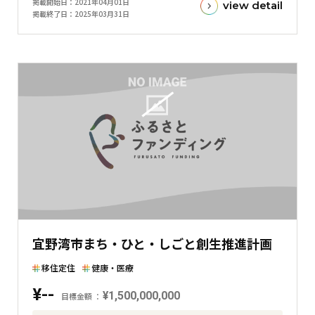
掲載開始日
2021年04月01日
view detail
標
掲載終了日
2025年03月31日
金
額
と
現
在
の
金
額
と
の
差
を
表
宜野湾市まち・ひと・しごと創生推進計画
し
た
移住定住
健康・医療
横
¥--
棒
¥1,500,000,000
目標金額
グ