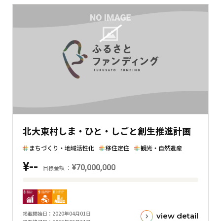
北大東村しま・ひと・しごと創生推進計画
まちづくり・地域活性化
移住定住
観光・自然遺産
¥--
¥70,000,000
目標金額
目
標
金
掲載開始日
2020年04月01日
view detail
額