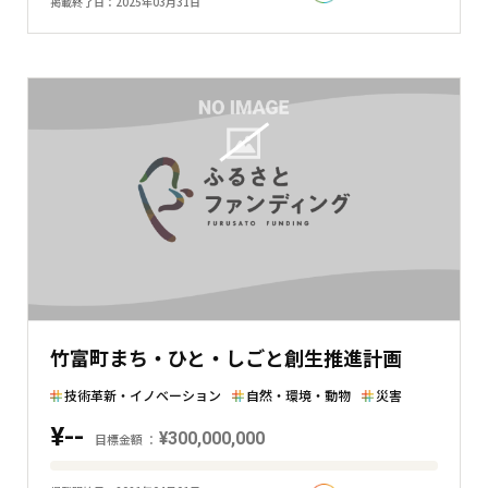
掲載終了日
2025年03月31日
と
現
在
の
金
額
と
の
差
を
表
し
た
竹富町まち・ひと・しごと創生推進計画
横
棒
技術革新・イノベーション
自然・環境・動物
災害
グ
¥--
¥300,000,000
ラ
目標金額
フ
目