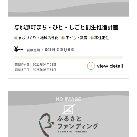
表
し
た
与那原町まち・ひと・しごと創生推進計画
横
棒
まちづくり・地域活性化
子ども・教育
移住定住
グ
¥--
¥404,000,000
ラ
目標金額
フ
目
掲載開始日
2021年04月01日
view detail
標
掲載終了日
2025年03月31日
金
額
と
現
在
の
金
額
と