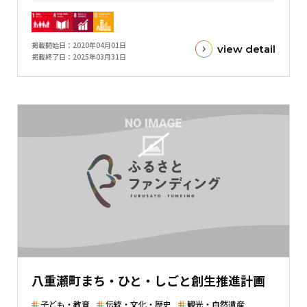
目
ラ
標
フ
金
掲載開始日
2020年04月01日
view detail
額
掲載終了日
2025年03月31日
と
現
在
の
金
額
と
の
差
を
表
し
た
八重瀬町まち・ひと・しごと創生推進計画
横
棒
子ども・教育
伝統・文化・歴史
観光・自然遺産