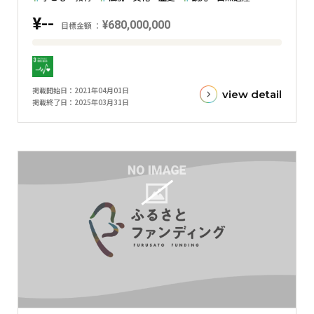
グ
¥--
¥680,000,000
ラ
目標金額
フ
目
標
金
掲載開始日
2021年04月01日
view detail
額
掲載終了日
2025年03月31日
と
現
在
の
金
額
と
の
差
を
表
し