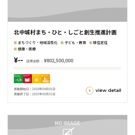
の
差
を
表
北中城村まち・ひと・しごと創生推進計画
し
た
まちづくり・地域活性化
子ども・教育
移住定住
横
健康・医療
棒
¥--
¥802,500,000
グ
目標金額
ラ
目
フ
標
金
掲載開始日
2020年04月01日
view detail
額
掲載終了日
2025年03月31日
と
現
在
の
金