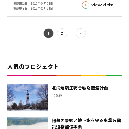
掲載開始日
2020年04月01日
view detail
額
掲載終了日
2025年03月31日
と
現
在
1
2
の
金
額
と
の
人気のプロジェクト
差
を
表
北海道創生総合戦略推進計画
し
北海道
た
横
棒
グ
阿蘇の景観と地下水を守る事業＆震
ラ
災遺構整備事業