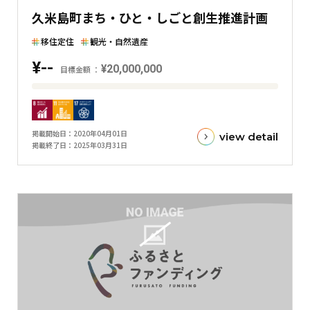
た
久米島町まち・ひと・しごと創生推進計画
横
棒
移住定住
観光・自然遺産
グ
¥--
¥20,000,000
ラ
目標金額
フ
目
標
金
掲載開始日
2020年04月01日
view detail
額
掲載終了日
2025年03月31日
と
現
在
の
金
額
と
の
差
を