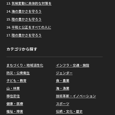
気候変動に具体的な対策を
海の豊かさを守ろう
陸の豊かさも守ろう
平和と公正をすべての人に
陸の豊かさを守ろう
カテゴリから探す
まちづくり・地域活性化
インフラ・交通・施設
防災・公衆衛生
ジェンダー
子ども・教育
食・農業
山・林業
海・漁業
移住定住
技術革新・イノベーション
健康・医療
スポーツ
福祉・障害
伝統・文化・歴史