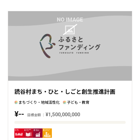
現
在
の
金
額
と
の
差
を
表
し
た
読谷村まち・ひと・しごと創生推進計画
横
棒
まちづくり・地域活性化
子ども・教育
グ
¥--
¥1,500,000,000
ラ
目標金額
フ
目
標
金