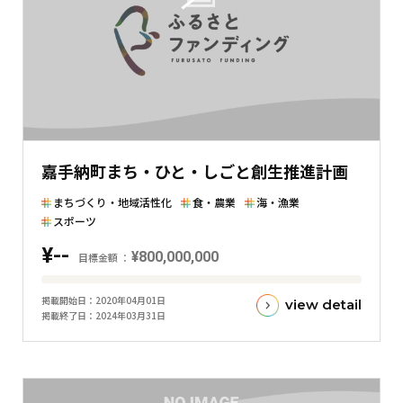
額
と
の
差
を
表
し
た
嘉手納町まち・ひと・しごと創生推進計画
横
棒
まちづくり・地域活性化
食・農業
海・漁業
グ
スポーツ
ラ
¥--
¥800,000,000
目標金額
フ
目
掲載開始日
2020年04月01日
view detail
標
掲載終了日
2024年03月31日
金
額
と
現