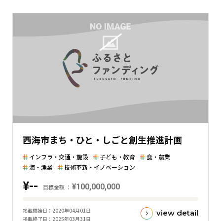
と
現
在
の
金
額
と
の
差
を
表
西海市まち・ひと・しごと創生推進計画
し
た
インフラ・交通・施設
子ども・教育
食・農業
横
海・漁業
技術革新・イノベーション
棒
¥--
¥100,000,000
グ
目標金額
ラ
目
フ
掲載開始日
2020年04月01日
view detail
標
掲載終了日
2025年03月31日