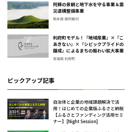
グ
阿蘇の景観と地下水を守る事業＆震
ラ
災遺構整備事業
フ
熊本県 南阿蘇村
利府町モデル！『地域産業』×『こ
あきない』×『シビックプライドの
醸成』によるまちの賑わい拡大事業
宮城県 利府町
ピックアップ記事
自治体と企業の地域課題解決で活
用！はじめての企業版ふるさと納税
【ふるさとファンディング活用セミ
ナー】[Night Session]