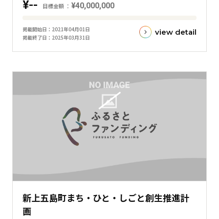
¥--
¥40,000,000
ラ
目標金額
フ
目
掲載開始日
2021年04月01日
view detail
標
掲載終了日
2025年03月31日
金
額
と
現
在
の
金
額
と
の
差
を
表
新上五島町まち・ひと・しごと創生推進計
し
画
た