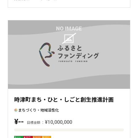
金
額
と
現
在
の
金
額
と
の
差
を
表
時津町まち・ひと・しごと創生推進計画
し
た
まちづくり・地域活性化
横
¥--
棒
¥10,000,000
目標金額
グ
目
ラ