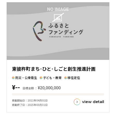
東彼杵町まち･ひと･しごと創生推進計画
防災・公衆衛生
子ども・教育
移住定住
¥--
¥20,000,000
目標金額
目
掲載開始日
2021年04月01日
view detail
標
掲載終了日
2025年03月31日
金
額