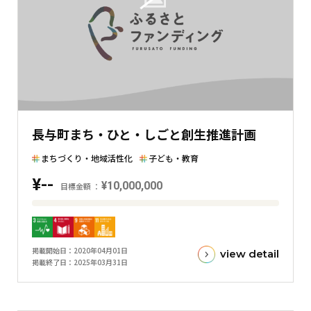
額
と
の
差
を
表
し
た
長与町まち・ひと・しごと創生推進計画
横
棒
まちづくり・地域活性化
子ども・教育
グ
¥--
¥10,000,000
ラ
目標金額
フ
目
標
金
掲載開始日
2020年04月01日
view detail
額
掲載終了日
2025年03月31日
と
現
在