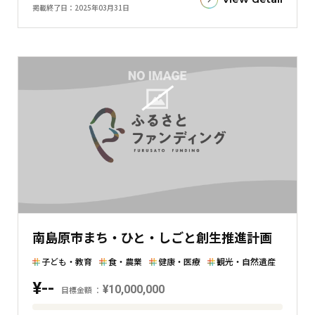
標
掲載終了日
2025年03月31日
金
額
と
現
在
の
金
額
と
の
差
を
表
南島原市まち・ひと・しごと創生推進計画
し
た
子ども・教育
食・農業
健康・医療
観光・自然遺産
横
¥--
棒
¥10,000,000
目標金額
グ
目