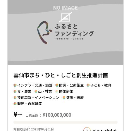
の
金
額
と
の
差
を
表
し
た
雲仙市まち・ひと・しごと創生推進計画
横
棒
インフラ・交通・施設
防災・公衆衛生
子ども・教育
グ
食・農業
山・林業
移住定住
ラ
技術革新・イノベーション
健康・医療
観光・自然遺産
フ
¥--
¥100,000,000
目標金額
目
掲載開始日
2021年04月01日
view detail