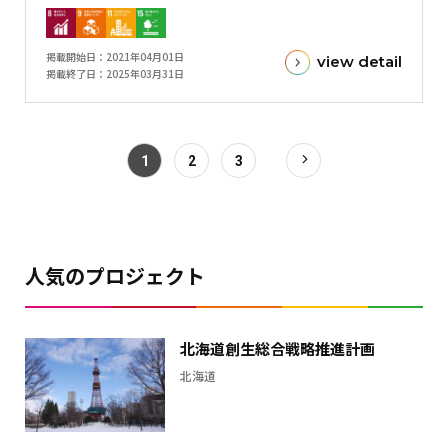
ラ
標
フ
金
掲載開始日
2021年04月01日
view detail
額
掲載終了日
2025年03月31日
と
現
在
1
2
3
の
金
額
と
の
人気のプロジェクト
差
を
表
北海道創生総合戦略推進計画
し
北海道
た
横
棒