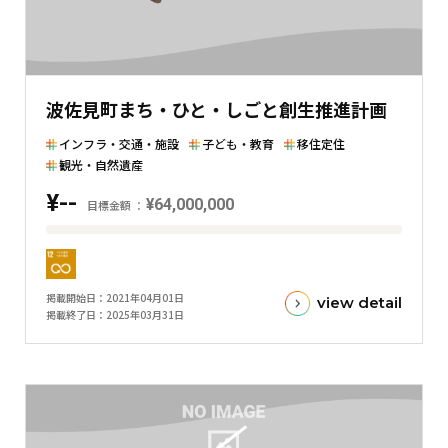
を
表
し
た
波佐見町まち・ひと・しごと創生推進計画
横
棒
インフラ・交通・施設
子ども・教育
移住定住
グ
観光・自然遺産
ラ
¥--
¥64,000,000
目標金額
フ
目
標
金
掲載開始日
2021年04月01日
view detail
額
掲載終了日
2025年03月31日
と
現
在
の
金