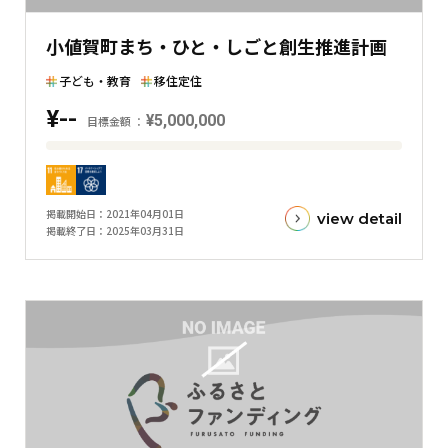
し
た
小値賀町まち・ひと・しごと創生推進計画
横
棒
子ども・教育
移住定住
グ
¥--
¥5,000,000
ラ
目標金額
フ
目
標
金
掲載開始日
2021年04月01日
view detail
額
掲載終了日
2025年03月31日
と
現
在
の
金
額
と
の
差