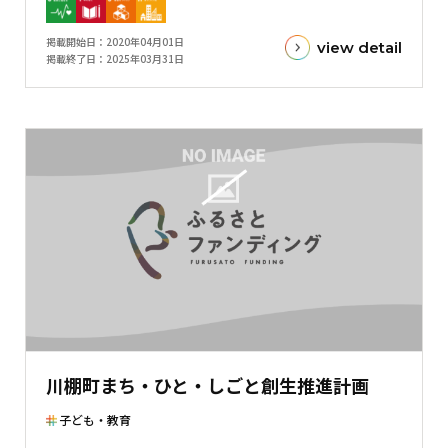
標
フ
金
掲載開始日
2020年04月01日
view detail
額
掲載終了日
2025年03月31日
と
現
在
の
金
額
と
の
差
を
表
し
た
川棚町まち・ひと・しごと創生推進計画
横
棒
子ども・教育
グ