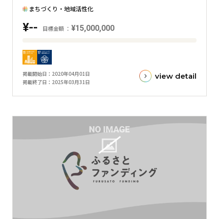
横
まちづくり・地域活性化
棒
¥--
グ
¥15,000,000
目標金額
ラ
目
フ
標
金
掲載開始日
2020年04月01日
view detail
額
掲載終了日
2025年03月31日
と
現
在
の
金
額
と
の
差
を
表